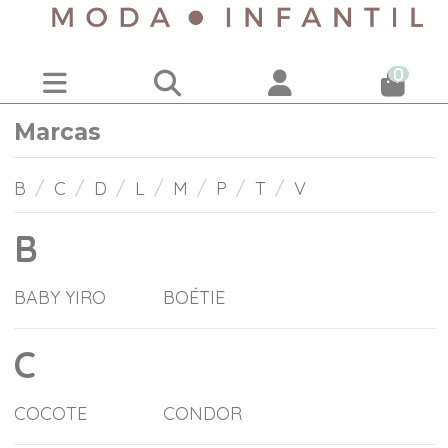
0
Marcas
B
/
C
/
D
/
L
/
M
/
P
/
T
/
V
B
BABY YIRO
BOÉTIE
C
COCOTE
CONDOR